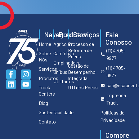
Navegue
Produtos
Serviços
Fale
Conosco
Home
Agrícola
Processo de
Reforma de
(11) 4705-
Sobre
Caminhão
Pneus
9977
Nós
Empilhadeira
Gestão de
(11) 4705-
Serviços
Ônibus
Desempenho
9977
Produtos
Integrada
Utilitários
sac@nsapneute
Truck
UTI dos Pneus
Centers
Imprensa
Truck
Blog
Sustentabilidade
Políticas de
Privacidade
Contato
Compre