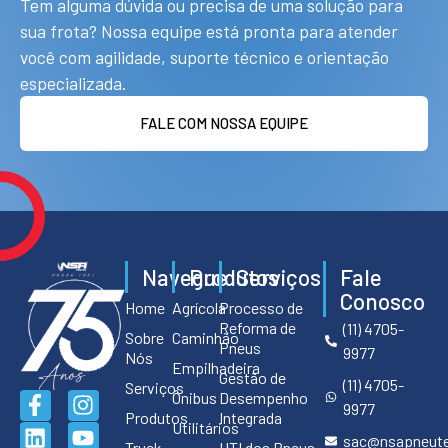
Tem alguma dúvida ou precisa de uma solução para
sua frota? Nossa equipe está pronta para atender
você com agilidade, suporte técnico e orientação
especializada.
FALE COM NOSSA EQUIPE
Navegue
Produtos
Serviços
Fale
Conosco
Home
Agrícola
Processo de
Reforma de
(11) 4705-
Sobre
Caminhão
Pneus
9977
Nós
Empilhadeira
Gestão de
(11) 4705-
Serviços
Ônibus
Desempenho
9977
Produtos
Integrada
Utilitários
sac@nsapneute
Truck
UTI dos Pneus