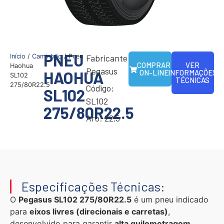
PNEU
Início
/
Caminhão
/ Pneu
Fabricante:
COMPRAR
VER
Haohua
Pegasus
HAOHUA
ON-LINE
INFORMAÇÕES
SL102
TÉCNICAS
275/80R22.5
Código:
SL102
SL102
275/80R22.5
Aro: 22.5
Especificações Técnicas:
O
Pegasus SL102 275/80R22.5
é um pneu indicado
para
eixos livres (direcionais e carretas)
,
desenvolvido para garantir
alta quilometragem,