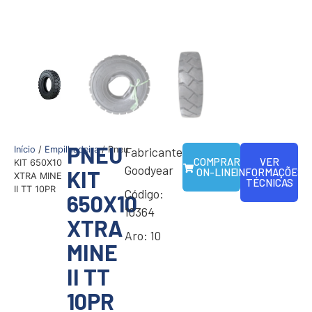
PNEU
Início
/
Empilhadeira
/ Pneu
Fabricante:
COMPRAR
VER
KIT 650X10
Goodyear
KIT
ON-LINE
INFORMAÇÕES
XTRA MINE
TÉCNICAS
II TT 10PR
Código:
650X10
10364
XTRA
Aro: 10
MINE
II TT
10PR