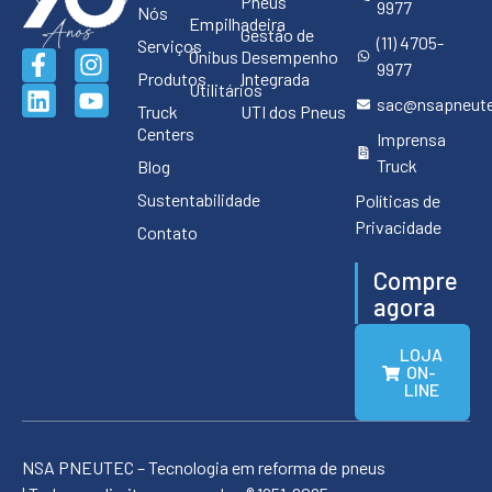
Pneus
9977
Nós
Empilhadeira
Gestão de
(11) 4705-
Serviços
Ônibus
Desempenho
9977
Produtos
Integrada
Utilitários
sac@nsapneute
Truck
UTI dos Pneus
Centers
Imprensa
Truck
Blog
Sustentabilidade
Políticas de
Privacidade
Contato
Compre
agora
LOJA
ON-
LINE
NSA PNEUTEC – Tecnologia em reforma de pneus