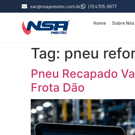
sac@nsapneutec.com.br
(11) 4705-9977
Home
Sobre Nós
Tag:
pneu refo
Pneu Recapado Val
Frota Dão