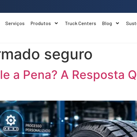
Serviços
Produtos
Truck Centers
Blog
Sust
rmado seguro
e a Pena? A Resposta Q