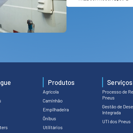
egue
Produtos
Serviços
Agrícola
Processo de R
Pneus
s
Caminhão
Gestão de Des
Empilhadeira
Integrada
Ônibus
UTI dos Pneus
ters
Utilitários