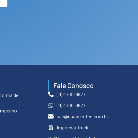
Fale Conosco
(11) 4705-9977
eforma de
(11) 4705-9977
empenho
sac@nsapneutec.com.br
Imprensa Truck